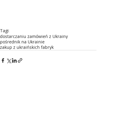
Tagi:
dostarczaniu zamówień z Ukrainy
pośrednik na Ukrainie
zakup z ukraińskich fabryk
1 komentarz
Napisz komentarz...