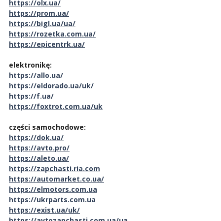
https://olx.ua/
https://prom.ua/
https://bigl.ua/ua/
https://rozetka.com.ua/
https://epicentrk.ua/
elektronikę:
https://allo.ua/
https://eldorado.ua/uk/
https://f.ua/
https://foxtrot.com.ua/uk
części samochodowe:
https://dok.ua/
https://avto.pro/
https://aleto.ua/
https://zapchasti.ria.com
https://automarket.co.ua/
https://elmotors.com.ua
https://ukrparts.com.ua
https://exist.ua/uk/
https://avtozapchasti.com.ua/ua